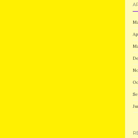
A
Ma
Ap
Ma
De
No
Oc
Se
Ju
R