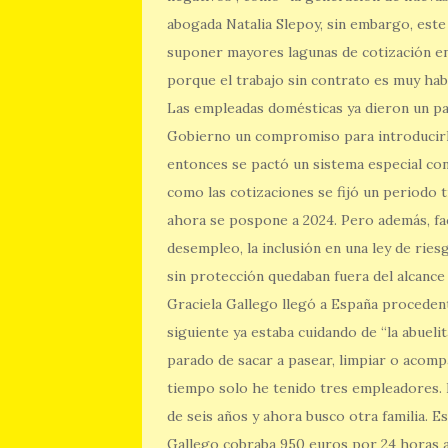
abogada Natalia Slepoy, sin embargo, est
suponer mayores lagunas de cotización en 
porque el trabajo sin contrato es muy habi
Las empleadas domésticas ya dieron un pa
Gobierno un compromiso para introducirla
entonces se pactó un sistema especial co
como las cotizaciones se fijó un periodo t
ahora se pospone a 2024. Pero además, fa
desempleo, la inclusión en una ley de ries
sin protección quedaban fuera del alcance
Graciela Gallego llegó a España procedent
siguiente ya estaba cuidando de “la abueli
parado de sacar a pasear, limpiar o acomp
tiempo solo he tenido tres empleadores. 
de seis años y ahora busco otra familia. E
Gallego cobraba 950 euros por 24 horas al