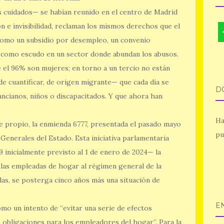
s cuidados— se habían reunido en el centro de Madrid
ón e invisibilidad, reclaman los mismos derechos que el
 como un subsidio por desempleo, un convenio
n como escudo en un sector donde abundan los abusos.
el 96% son mujeres; en torno a un tercio no están
 de cuantificar, de origen migrante— que cada día se
D
ncianos, niños o discapacitados. Y que ahora han
Ha
re propio, la enmienda 6777, presentada el pasado mayo
pu
enerales del Estado. Esta iniciativa parlamentaria
9 inicialmente previsto al 1 de enero de 2024— la
 las empleadas de hogar al régimen general de la
adas, se posterga cinco años más una situación de
E
mo un intento de “evitar una serie de efectos
 obligaciones para los empleadores del hogar”. Para la