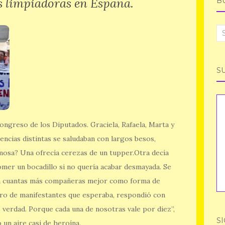
as limpiadoras en España.
B
Se
fo
S
ongreso de los Diputados. Graciela, Rafaela, Marta y
ncias distintas se saludaban con largos besos,
osa? Una ofrecía cerezas de un tupper.Otra decía
 comer un bocadillo si no quería acabar desmayada. Se
 a cuantas más compañeras mejor como forma de
ero de manifestantes que esperaba, respondió con
 verdad. Porque cada una de nosotras vale por diez”,
S
 un aire casi de heroína.