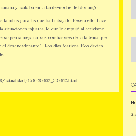
mañana y acababa en la tarde-noche del domingo.
 familias para las que ha trabajado. Pese a ello, hace
a situaciones injustas, lo que le empujó al activismo.
ue si quería mejorar sus condiciones de vida tenía que
e el desencadenante? “Los días festivos. Nos decían
de.
9/actualidad/1530299632_309612.html
C
No
Si