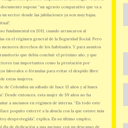
e documento supone “un agravio comparativo que va a
un sector donde las jubilaciones ya son muy bajas,
tual”.
so fundamental en 2011, cuando arrancaron al
s en el régimen general de la Seguridad Social. Pero
n menores derechos de los habituales. Y para asuntos
ransitorio que debía concluir el próximo año, y que
ctores tan importantes como la prestación por
gos laborales o fórmulas para evitar el despido libre
 de estas mujeres.
e de Colombia un sábado de hace 13 años y al lunes
ta”. Desde entonces, esta mujer de 59 años no ha
añar a ancianos en régimen de interna. “En todo este
Hace poquito enterré a la abuela con la que estuve más
stoy desprotegida”, explica. En su último empleo,
 día de dedicación a una anciana; con un descanso de